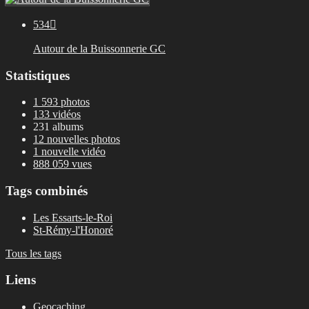
534

Autour de la Buissonnerie GC
Statistiques
1 593 photos
133 vidéos
231 albums
12 nouvelles photos
1 nouvelle vidéo
888 059 vues
Tags combinés
Les Essarts-le-Roi
St-Rémy-l'Honoré
Tous les tags
Liens
Geocaching