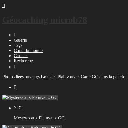

Géocaching microb78

Galerie
Tags
Carte du monde
Contact
Recherche

Photos liées aux tags
Bois des Plainvaux
et
Carte GC
dans la
galerie
[

217

Mystères aux Plainvaux GC