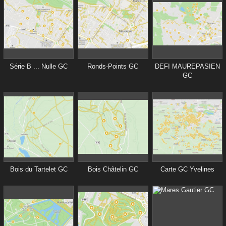
Série B ... Nulle GC
Ronds-Points GC
DEFI MAUREPASIEN
GC
Bois du Tartelet GC
Bois Châtelin GC
Carte GC Yvelines