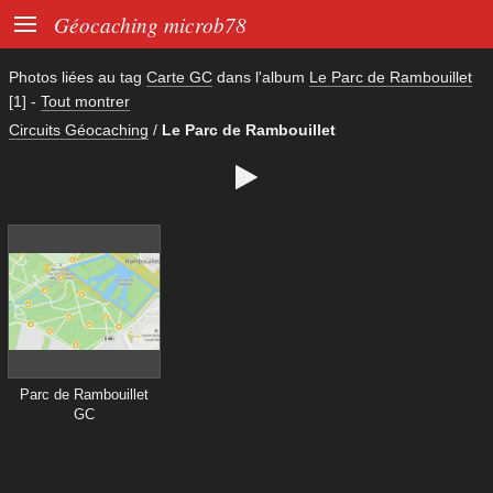

Géocaching microb78
Photos liées au tag
Carte GC
dans l'album
Le Parc de Rambouillet
[1]
-
Tout montrer
Circuits Géocaching
/
Le Parc de Rambouillet

Parc de Rambouillet
GC