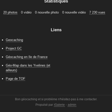
Statistiques
20 photos
0 vidéo
0 nouvelle photo
0 nouvelle vidéo
7 230 vues
Liens
Geocaching
Project GC
Géocaching en Ile de France
Géo-Map dans les Yvelines (et
ailleurs)
Page de TOF
Bon géocaching et si problème n'hésitez-pas à me contacter.
Propulsé par
iGalerie
-
admin