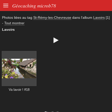

Géocaching microb78
Photos liées au tag
St-Rémy-les-Chevreuse
dans l'album
Lavoirs
[1]
-
Tout montrer
Lavoirs

Va lavoir ! #18