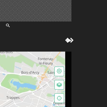


