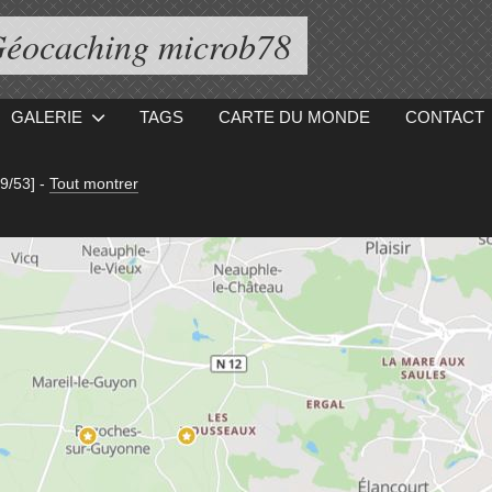
éocaching microb78
GALERIE
TAGS
CARTE DU MONDE
CONTACT
29/53]
-
Tout montrer