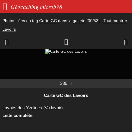

Géocaching microb78
Photos liées au tag
Carte GC
dans la
galerie
[30/53]
-
Tout montrer
Lavoirs



336

Carte GC des Lavoirs
Lavoirs des Yvelines (Va lavoir)
Liste complète