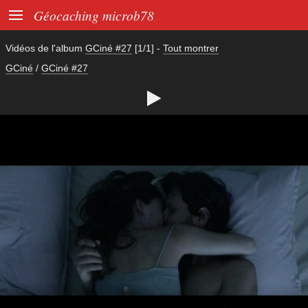

Géocaching microb78
Vidéos de l'album
GCiné #27
[1/1]
-
Tout montrer
GCiné
/
GCiné #27
