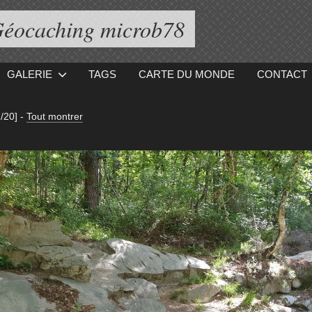
éocaching microb78
GALERIE
TAGS
CARTE DU MONDE
CONTACT
/20]
-
Tout montrer