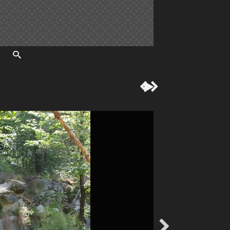



