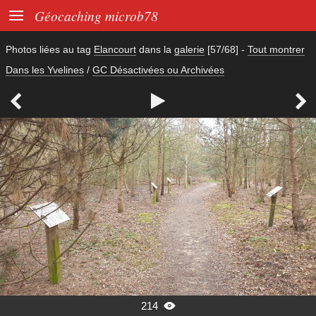

Géocaching microb78
Photos liées au tag
Elancourt
dans la
galerie
[57/68]
-
Tout montrer
Dans les Yvelines
/
GC Désactivées ou Archivées



214
