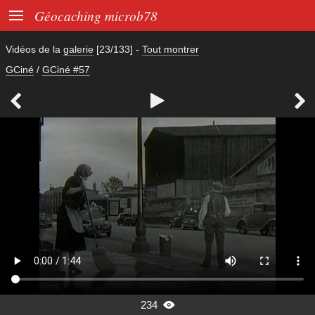

Géocaching microb78
Vidéos de la
galerie
[23/133]
-
Tout montrer
GCiné
/
GCiné #57



234
