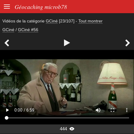

Géocaching microb78
Vidéos de la catégorie
GCiné
[23/107]
-
Tout montrer
GCiné
/
GCiné #56



444
