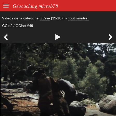

Géocaching microb78
Vidéos de la catégorie
GCiné
[39/107]
-
Tout montrer
GCiné
/
GCiné #49


