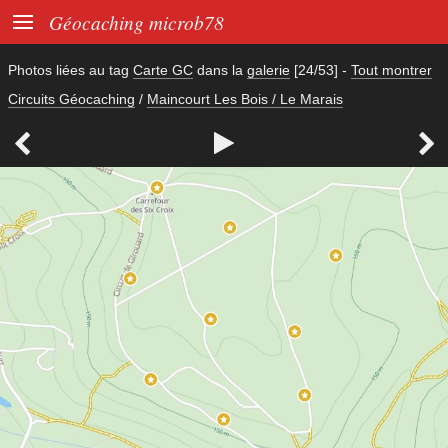

Géocaching microb78
Photos liées au tag
Carte GC
dans la
galerie
[24/53]
-
Tout montrer
Circuits Géocaching
/
Maincourt Les Bois / Le Marais


