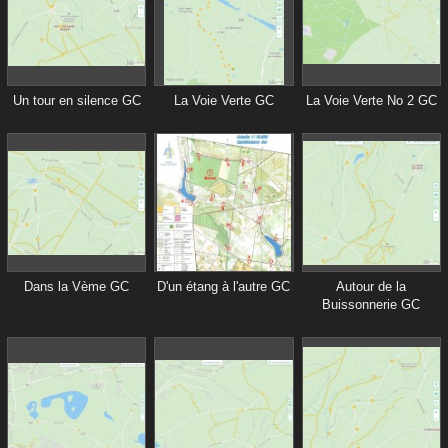
Un tour en silence GC
La Voie Verte GC
La Voie Verte No 2 GC
Dans la Vème GC
D'un étang à l'autre GC
Autour de la
Buissonnerie GC