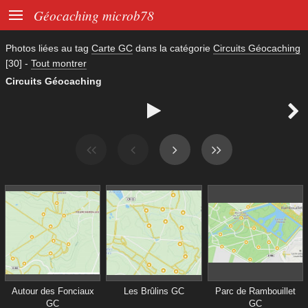

Géocaching microb78
Photos liées au tag
Carte GC
dans la catégorie
Circuits Géocaching
[30]
-
Tout montrer
Circuits Géocaching


Autour des Fonciaux
Les Brûlins GC
Parc de Rambouillet
GC
GC