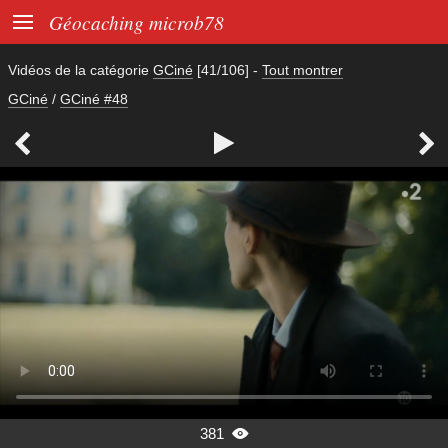

Géocaching microb78
Vidéos de la catégorie
GCiné
[41/106]
-
Tout montrer
GCiné
/
GCiné #48



381
