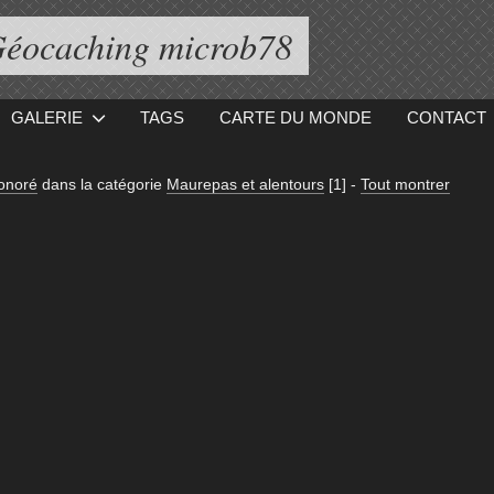
éocaching microb78
GALERIE
TAGS
CARTE DU MONDE
CONTACT
onoré
dans la catégorie
Maurepas et alentours
[1]
-
Tout montrer