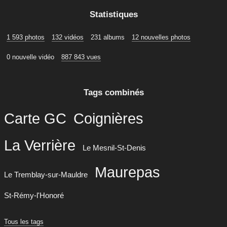
Statistiques
1 593 photos
132 vidéos
231 albums
12 nouvelles photos
0 nouvelle vidéo
887 843 vues
Tags combinés
Carte GC
Coignières
La Verrière
Le Mesnil-St-Denis
Maurepas
Le Tremblay-sur-Mauldre
St-Rémy-l'Honoré
Tous les tags