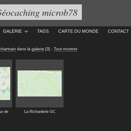
éocaching microb78
GALERIE
TAGS
CARTE DU MONDE
CONTACT
chartrain
dans la
galerie
[3]
-
Tout montrer
ur de
La Richarderie GC