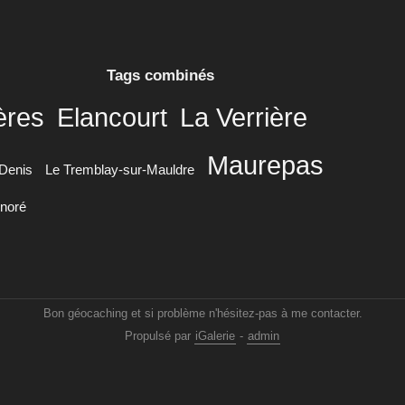
Tags combinés
ères
Elancourt
La Verrière
Maurepas
-Denis
Le Tremblay-sur-Mauldre
noré
Bon géocaching et si problème n'hésitez-pas à me contacter.
Propulsé par
iGalerie
-
admin