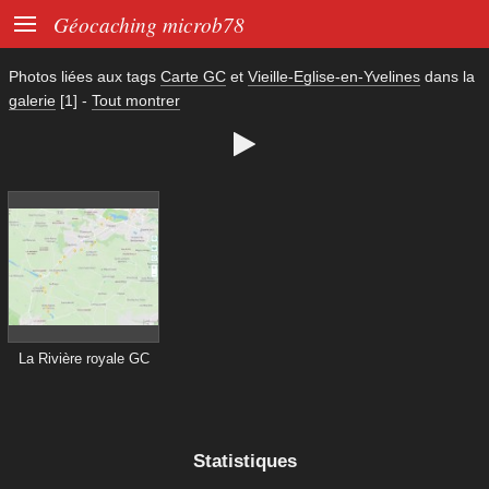

Géocaching microb78
Photos liées aux tags
Carte GC
et
Vieille-Eglise-en-Yvelines
dans la
galerie
[1]
-
Tout montrer

La Rivière royale GC
Statistiques