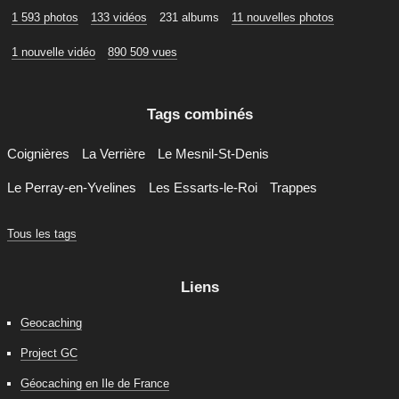
1 593 photos
133 vidéos
231 albums
11 nouvelles photos
1 nouvelle vidéo
890 509 vues
Tags combinés
Coignières
La Verrière
Le Mesnil-St-Denis
Le Perray-en-Yvelines
Les Essarts-le-Roi
Trappes
Tous les tags
Liens
Geocaching
Project GC
Géocaching en Ile de France