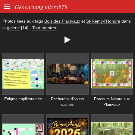

Géocaching microb78
Photos liées aux tags
Bois des Plainvaux
et
St-Rémy-l'Honoré
dans
la
galerie
[14]
-
Tout montrer

Enigme capillotractée
Recherche d'objets
Parcours Nature aux
cachés
Plainvaux