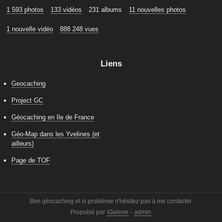
1 593 photos
133 vidéos
231 albums
11 nouvelles photos
1 nouvelle vidéo
888 248 vues
Liens
Geocaching
Project GC
Géocaching en Ile de France
Géo-Map dans les Yvelines (et
ailleurs)
Page de TOF
Bon géocaching et si problème n'hésitez-pas à me contacter.
Propulsé par
iGalerie
-
admin