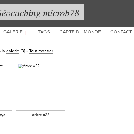
éocaching microb78
GALERIE
TAGS
CARTE DU MONDE
CONTACT
 la
galerie
[3]
-
Tout montrer
aye
Arbre #22