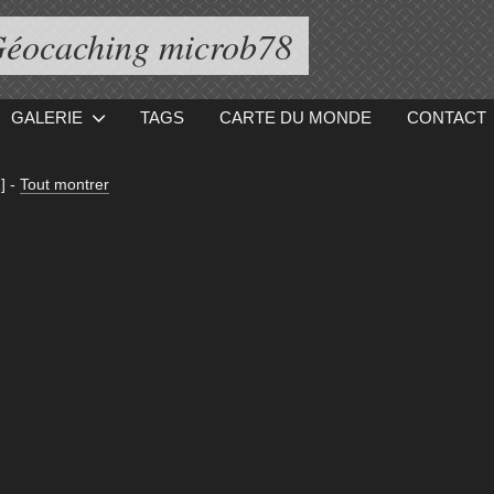
éocaching microb78
GALERIE
TAGS
CARTE DU MONDE
CONTACT
]
-
Tout montrer