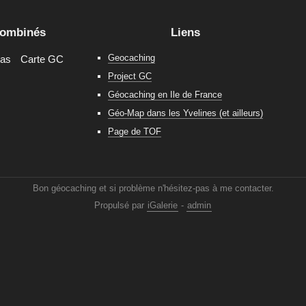
combinés
Liens
Geocaching
ras
Carte GC
Project GC
Géocaching en Ile de France
Géo-Map dans les Yvelines (et ailleurs)
Page de TOF
Bon géocaching et si problème n'hésitez-pas à me contacter.
Propulsé par
iGalerie
-
admin