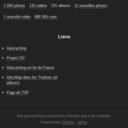
1 593 photos
133 vidéos
231 albums
11 nouvelles photos
1 nouvelle vidéo
888 365 vues
Liens
Geocaching
Project GC
Géocaching en Ile de France
Géo-Map dans les Yvelines (et
ailleurs)
Page de TOF
Bon géocaching et si problème n'hésitez-pas à me contacter.
Propulsé par
iGalerie
-
admin