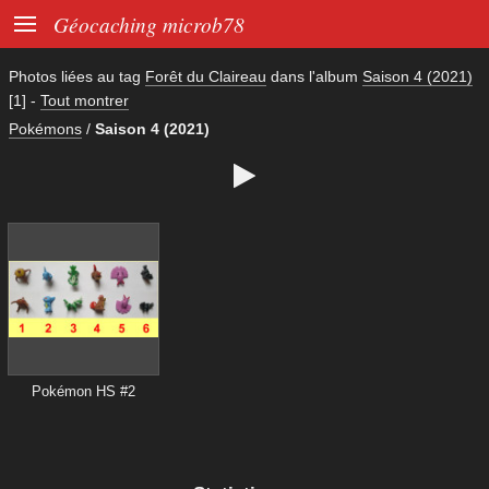

Géocaching microb78
Photos liées au tag
Forêt du Claireau
dans l'album
Saison 4 (2021)
[1]
-
Tout montrer
Pokémons
/
Saison 4 (2021)

Pokémon HS #2