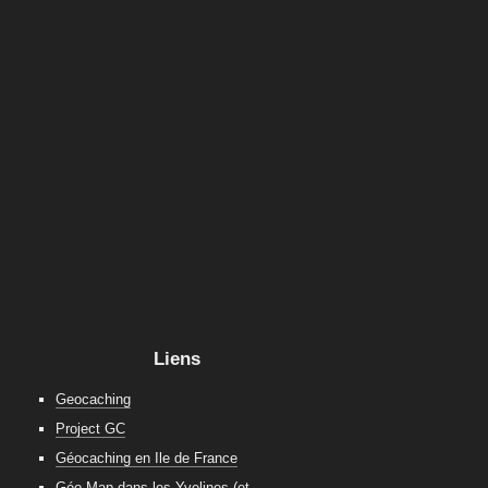
Liens
Geocaching
Project GC
Géocaching en Ile de France
Géo-Map dans les Yvelines (et