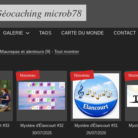
éocaching microb78
GALERIE
TAGS
CARTE DU MONDE
CONTACT
Maurepas et alentours
[9]
-
Tout montrer
Nouveau
Nouveau
Nouv
t #33
Mystère d'Élancourt #32
Mystère d'Élancourt #31
Mystè
30/07/2026
26/07/2026