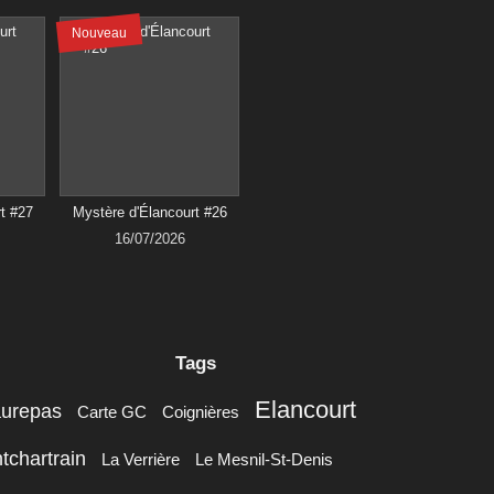
Nouveau
t #27
Mystère d'Élancourt #26
16/07/2026
Tags
Elancourt
aurepas
Carte GC
Coignières
tchartrain
La Verrière
Le Mesnil-St-Denis