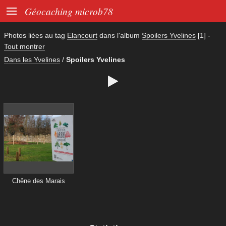

Géocaching microb78
Photos liées au tag
Elancourt
dans l'album
Spoilers Yvelines
[1]
-
Tout montrer
Dans les Yvelines
/
Spoilers Yvelines

Chêne des Marais