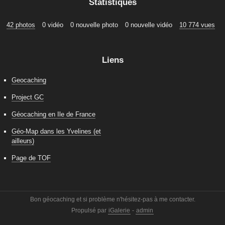
Statistiques
42 photos
0 vidéo
0 nouvelle photo
0 nouvelle vidéo
10 774 vues
Liens
Geocaching
Project GC
Géocaching en Ile de France
Géo-Map dans les Yvelines (et
ailleurs)
Page de TOF
Bon géocaching et si problème n'hésitez-pas à me contacter.
Propulsé par
iGalerie
-
admin