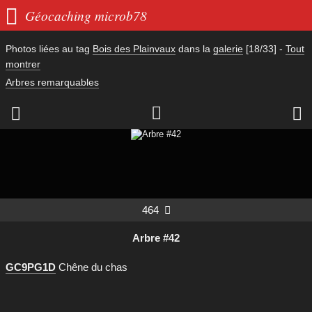

Géocaching microb78
Photos liées au tag
Bois des Plainvaux
dans la
galerie
[18/33]
-
Tout
montrer
Arbres remarquables



464

Arbre #42
GC9PG1D
Chêne du chas