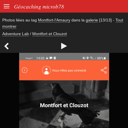

Géocaching microb78
Photos liées au tag
Montfort-l'Amaury
dans la
galerie
[13/13]
-
Tout
montrer
Adventure Lab
/
Montfort et Clouzot

