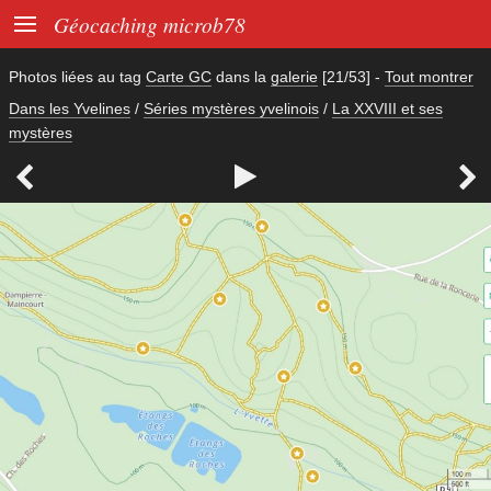

Géocaching microb78
Photos liées au tag
Carte GC
dans la
galerie
[21/53]
-
Tout montrer
Dans les Yvelines
/
Séries mystères yvelinois
/
La XXVIII et ses
mystères


