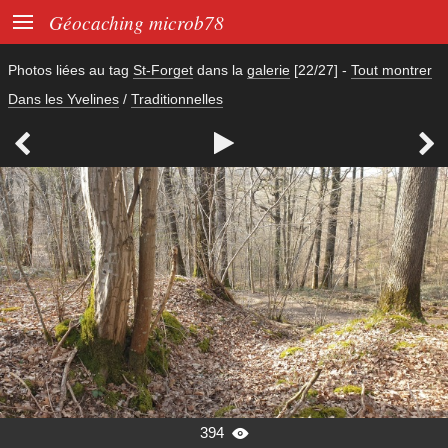

Géocaching microb78
Photos liées au tag
St-Forget
dans la
galerie
[22/27]
-
Tout montrer
Dans les Yvelines
/
Traditionnelles



394
