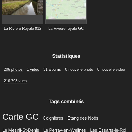
La Rivière Royale #12
La Rivière royale GC
Statistiques
206 photos
1 vidéo
31 albums
0 nouvelle photo
0 nouvelle vidéo
216 793 vues
Tags combinés
Carte GC
Coignières
Etang des Noës
Le Mesnil-St-Denis
Le Perray-en-Yvelines
Les Essarts-le-Roi