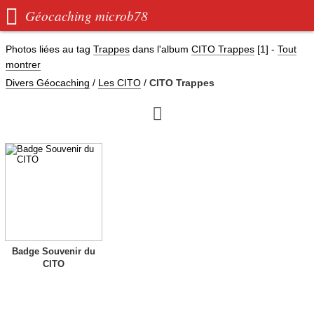

Géocaching microb78
Photos liées au tag
Trappes
dans l'album
CITO Trappes
[1]
-
Tout
montrer
Divers Géocaching
/
Les CITO
/
CITO Trappes

Badge Souvenir du
CITO