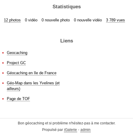
Statistiques
12 photos
0 vidéo
0 nouvelle photo
0 nouvelle vidéo
3 789 vues
Liens
Geocaching
Project GC
Géocaching en Ile de France
Géo-Map dans les Yvelines (et
ailleurs)
Page de TOF
Bon géocaching et si problème n'hésitez-pas à me contacter.
Propulsé par
iGalerie
-
admin