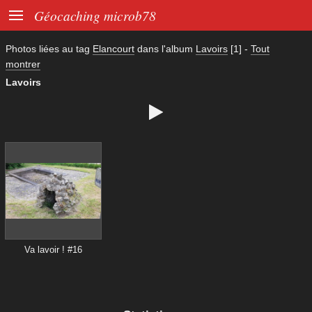

Géocaching microb78
Photos liées au tag
Elancourt
dans l'album
Lavoirs
[1]
-
Tout
montrer
Lavoirs

Va lavoir ! #16