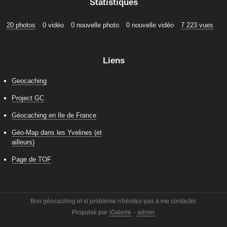
Statistiques
20 photos
0 vidéo
0 nouvelle photo
0 nouvelle vidéo
7 223 vues
Liens
Geocaching
Project GC
Géocaching en Ile de France
Géo-Map dans les Yvelines (et
ailleurs)
Page de TOF
Bon géocaching et si problème n'hésitez-pas à me contacter.
Propulsé par
iGalerie
-
admin