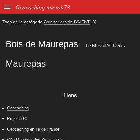

Géocaching microb78
Tags de la catégorie
Calendriers de l'AVENT
[3]
Bois de Maurepas
Le Mesnil-St-Denis
Maurepas
Liens
Geocaching
Project GC
Géocaching en Ile de France
Géo-Map dans les Yvelines (et