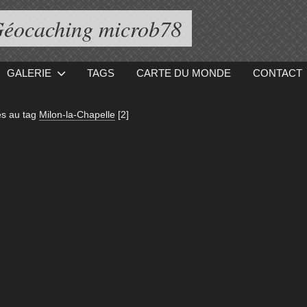
éocaching microb78
GALERIE
TAGS
CARTE DU MONDE
CONTACT
s au tag
Milon-la-Chapelle
[2]