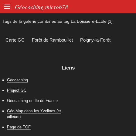

Géocaching microb78
Tags de
la galerie
combinés au tag
La Boissière-Ecole
[3]
Carte GC
Forêt de Rambouillet
Poigny-la-Forêt
Liens
Geocaching
Project GC
Géocaching en Ile de France
Géo-Map dans les Yvelines (et
ailleurs)
Page de TOF