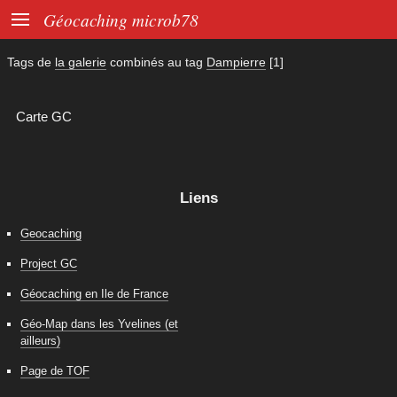

Géocaching microb78
Tags de
la galerie
combinés au tag
Dampierre
[1]
Carte GC
Liens
Geocaching
Project GC
Géocaching en Ile de France
Géo-Map dans les Yvelines (et
ailleurs)
Page de TOF