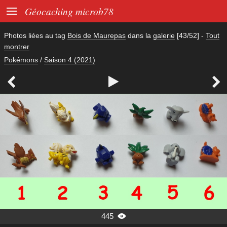

Géocaching microb78
Photos liées au tag
Bois de Maurepas
dans la
galerie
[43/52]
-
Tout
montrer
Pokémons
/
Saison 4 (2021)



445
