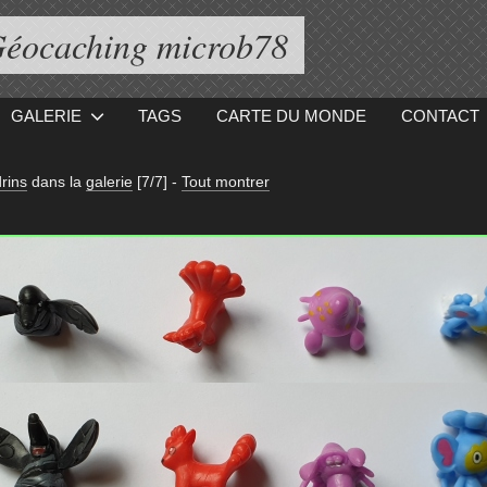
éocaching microb78
GALERIE
TAGS
CARTE DU MONDE
CONTACT
rins
dans la
galerie
[7/7]
-
Tout montrer