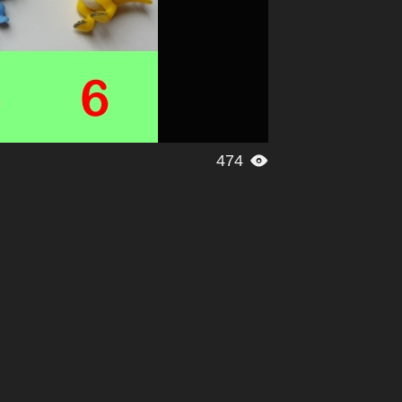
474
