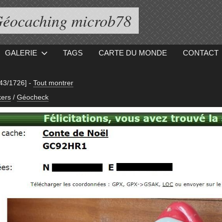
éocaching microb78
GALERIE
TAGS
CARTE DU MONDE
CONTACT
[43/1726]
-
Tout montrer
ers
/
Géocheck