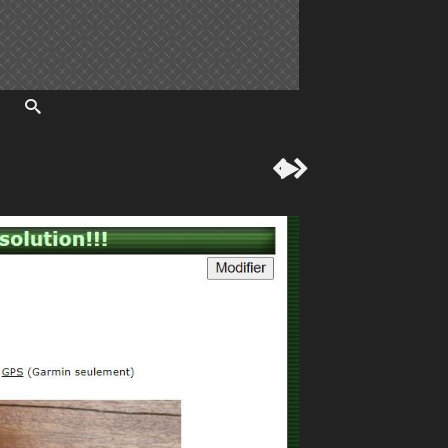


