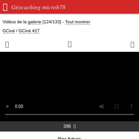

Géocaching microb78
Vidéos de la
galerie
[124/133]
-
Tout montrer
GCiné
/
GCiné #27



398

Nos futurs