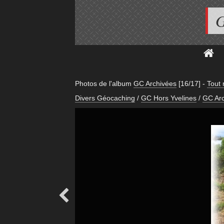
G
Photos de l'album
GC Archivées
[16/17]
-
Tout 
Divers Géocaching
/
GC Hors Yvelines
/
GC Arc
