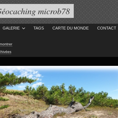
éocaching microb78
GALERIE
TAGS
CARTE DU MONDE
CONTACT
montrer
hivées