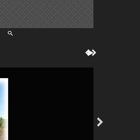



