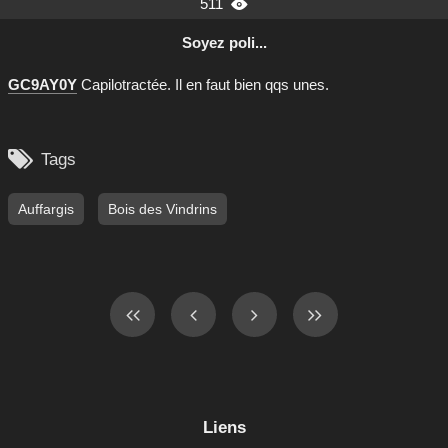
511

Soyez poli...
GC9AY0Y
Capilotractée. Il en faut bien qqs unes.

Tags
Auffargis
Bois des Vindrins
Liens