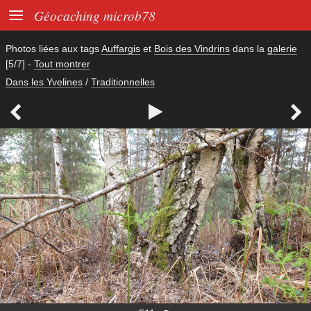

Géocaching microb78
Photos liées aux tags
Auffargis
et
Bois des Vindrins
dans la
galerie
[5/7]
-
Tout montrer
Dans les Yvelines
/
Traditionnelles


