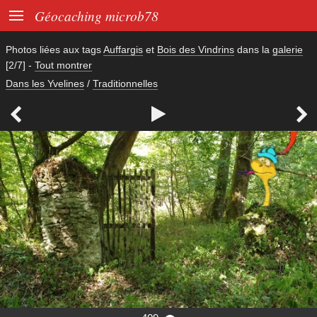

Géocaching microb78
Photos liées aux tags
Auffargis
et
Bois des Vindrins
dans la
galerie
[2/7]
-
Tout montrer
Dans les Yvelines
/
Traditionnelles


