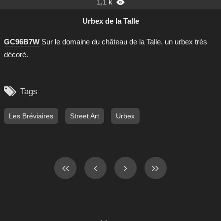
1,1 k

Urbex de la Talle
GC96B7W
Sur le domaine du château de la Talle, un urbex très
décoré.

Tags
Les Bréviaires
Street Art
Urbex