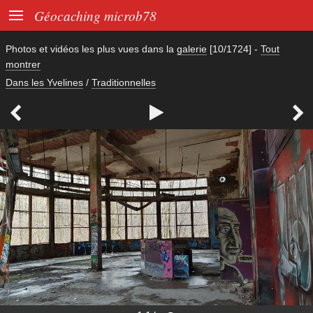

Géocaching microb78
Photos et vidéos les plus vues dans la
galerie
[10/1724]
-
Tout
montrer
Dans les Yvelines
/
Traditionnelles


