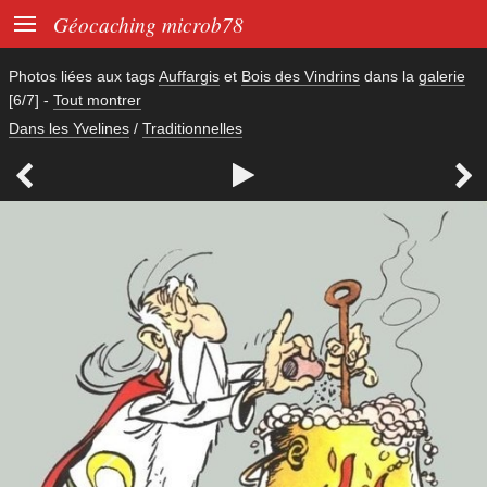

Géocaching microb78
Photos liées aux tags
Auffargis
et
Bois des Vindrins
dans la
galerie
[6/7]
-
Tout montrer
Dans les Yvelines
/
Traditionnelles


