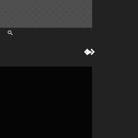


