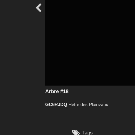

Arbre #18
GC6RJDQ
Hêtre des Plainvaux

Tags