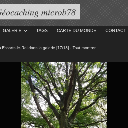
éocaching microb78
GALERIE
TAGS
CARTE DU MONDE
CONTACT
 Essarts-le-Roi
dans la
galerie
[17/18]
-
Tout montrer