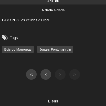
474

A dada a dada
GC8XPH8
Les écuries d'Ergal.

Tags
Bois de Maurepas
Jouars-Pontchartrain
Liens