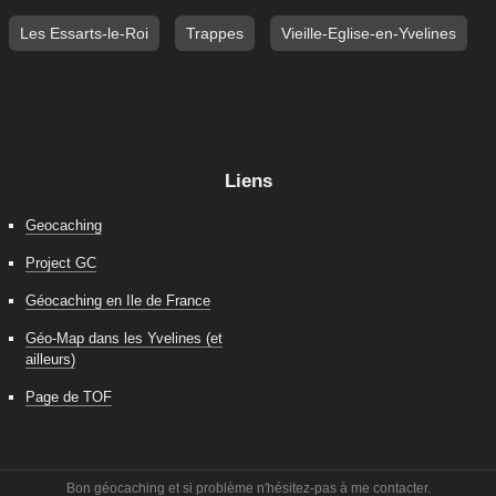
Les Essarts-le-Roi
Trappes
Vieille-Eglise-en-Yvelines
Liens
Geocaching
Project GC
Géocaching en Ile de France
Géo-Map dans les Yvelines (et
ailleurs)
Page de TOF
Bon géocaching et si problème n'hésitez-pas à me contacter.