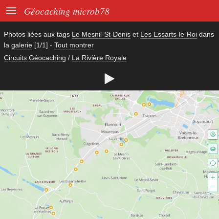

Géocaching microb78
Photos liées aux tags
Le Mesnil-St-Denis
et
Les Essarts-le-Roi
dans
la
galerie
[1/1]
-
Tout montrer
Circuits Géocaching
/
La Rivière Royale
