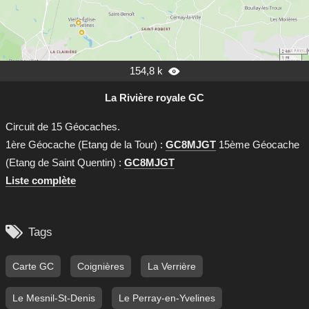
154,8 k

La Rivière royale GC
Circuit de 15 Géocaches.
1ère Géocache (Etang de la Tour) :
GC8MJGT
15ème Géocache
(Etang de Saint Quentin) :
GC8MJGT
Liste complète

Tags
Carte GC
Coignières
La Verrière
Le Mesnil-St-Denis
Le Perray-en-Yvelines